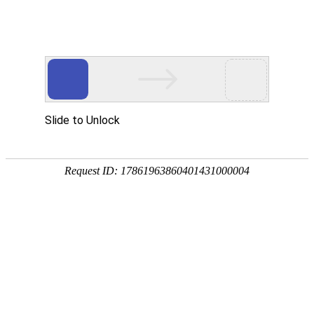
首页
>
新闻资讯
>
详细介绍
RFPEMF-炎症（PEMF inflammation）
发布时间：2022-03-28
来源：
炎症是十分常见而又重要的基本病理过程，表现为红肿热
痛，是机体对损伤因子的一种防御反应。