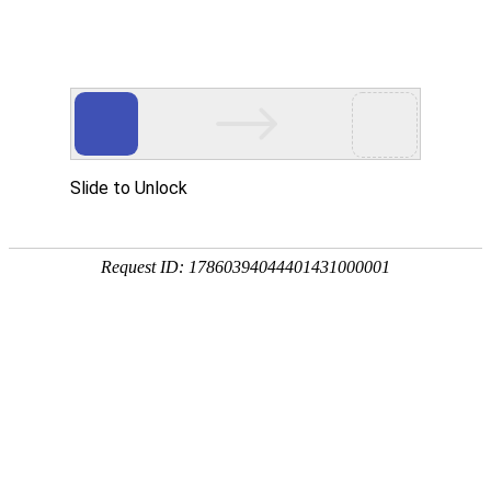
首页
>
新闻资讯
>
详细介绍
RFPEMF-帕金森综合征（PEMF Parkinson's
syndrome）
发布时间：2022-03-28
来源：
Reuven Sandyk医生在1994-1996年期间每年都发表了若干